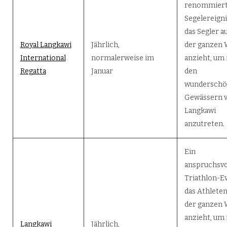
renommiert
Segelereigni
das Segler a
Royal Langkawi
Jährlich,
der ganzen 
International
normalerweise im
anzieht, um 
Regatta
Januar
den
wundersch
Gewässern 
Langkawi
anzutreten.
Ein
anspruchsvo
Triathlon-Ev
das Athleten
der ganzen 
anzieht, um 
Langkawi
Jährlich,