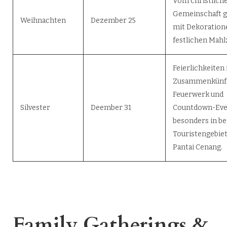
Vom christlich
Gemeinschaft ge
Weihnachten
Dezember 25
mit Dekoration
festlichen Mahl
Feierlichkeiten
Zusammenkünft
Feuerwerk und
Silvester
Deember 31
Countdown-Eve
besonders in be
Touristengebie
Pantai Cenang.
Family Gatherings &