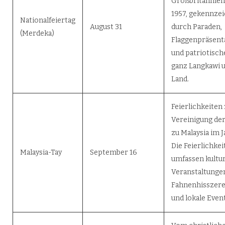
Großbritannien
1957, gekennze
Nationalfeiertag
August 31
durch Paraden,
(Merdeka)
Flaggenpräsent
und patriotische
ganz Langkawi 
Land.
Feierlichkeiten
Vereinigung der
zu Malaysia im J
Die Feierlichkei
Malaysia-Tay
September 16
umfassen kultur
Veranstaltunge
Fahnenhisszer
und lokale Event