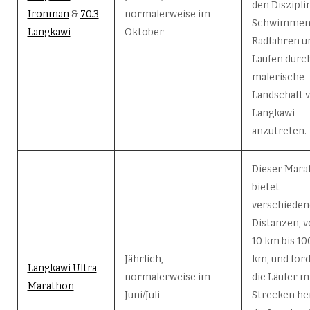
den Diszipli
Ironman
&
70.3
normalerweise im
Schwimmen
Langkawi
Oktober
Radfahren u
Laufen durch
malerische
Landschaft 
Langkawi
anzutreten.
Dieser Mara
bietet
verschieden
Distanzen, 
10 km bis 10
Jährlich,
km, und for
Langkawi Ultra
normalerweise im
die Läufer m
Marathon
Juni/Juli
Strecken he