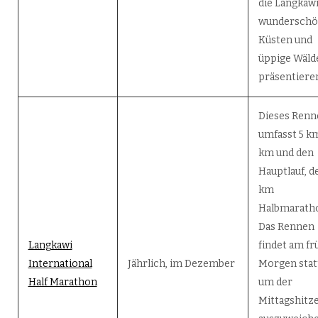
die Langkaw
wunderschö
Küsten und
üppige Wäld
präsentiere
Dieses Renn
umfasst 5 km
km und den
Hauptlauf, d
km
Halbmarath
Das Rennen
Langkawi
findet am f
International
Jährlich, im Dezember
Morgen stat
Half Marathon
um der
Mittagshitz