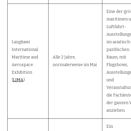
Eine der gr
maritimen 
Luftfahrt-
Ausstellung
Langkawi
im asiatisch
International
pazifischen
Maritime and
Alle 2 Jahre,
Raum, mit
Aerospace
normalerweise im Mai
Flugshows,
Exhibition
Ausstellung
(
LIMA
)
und
Veranstaltu
die Fachleut
der ganzen 
anziehen.
Ein