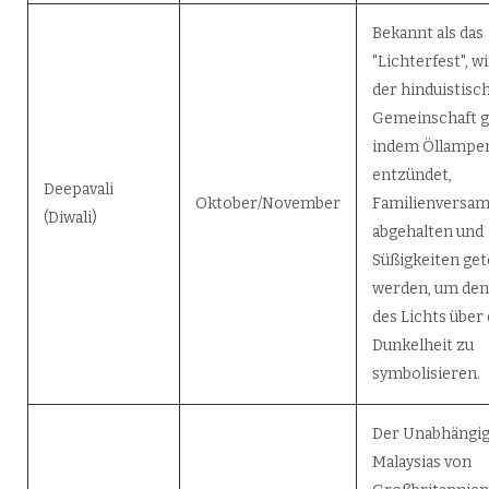
Bekannt als das
"Lichterfest", w
der hinduistisc
Gemeinschaft ge
indem Öllampe
entzündet,
Deepavali
Oktober/November
Familienversa
(Diwali)
abgehalten und
Süßigkeiten gete
werden, um de
des Lichts über 
Dunkelheit zu
symbolisieren.
Der Unabhängig
Malaysias von