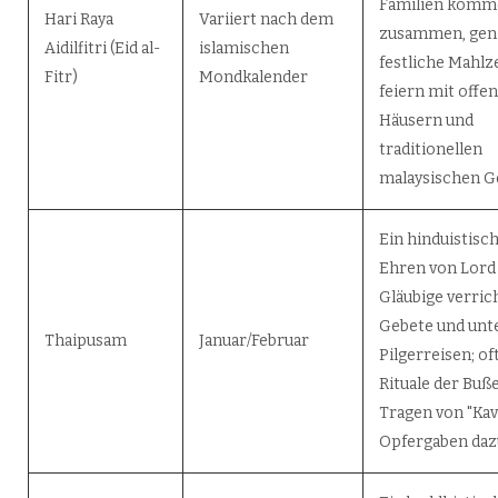
Familien komm
Hari Raya
Variiert nach dem
zusammen, gen
Aidilfitri (Eid al-
islamischen
festliche Mahlz
Fitr)
Mondkalender
feiern mit offe
Häusern und
traditionellen
malaysischen G
Ein hinduistisch
Ehren von Lord
Gläubige verric
Gebete und un
Thaipusam
Januar/Februar
Pilgerreisen; o
Rituale der Buß
Tragen von "Kav
Opfergaben daz