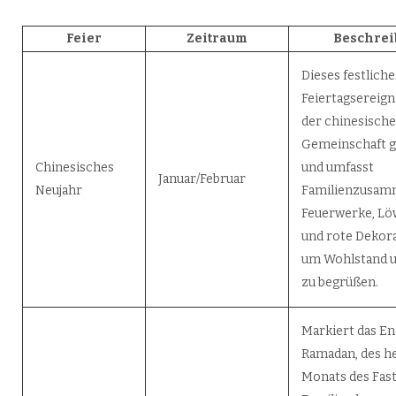
Feier
Zeitraum
Beschre
Dieses festliche
Feiertagsereign
der chinesisch
Gemeinschaft g
Chinesisches
und umfasst
Januar/Februar
Neujahr
Familienzusam
Feuerwerke, L
und rote Dekor
um Wohlstand u
zu begrüßen.
Markiert das En
Ramadan, des he
Monats des Fast