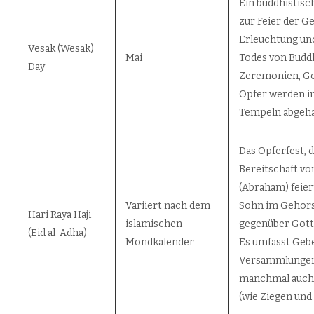
Ein buddhistisc
zur Feier der Ge
Erleuchtung un
Vesak (Wesak)
Mai
Todes von Budd
Day
Zeremonien, Ge
Opfer werden in
Tempeln abgeha
Das Opferfest, d
Bereitschaft vo
(Abraham) feier
Variiert nach dem
Sohn im Gehor
Hari Raya Haji
islamischen
gegenüber Gott 
(Eid al-Adha)
Mondkalender
Es umfasst Gebe
Versammlungen
manchmal auch 
(wie Ziegen und