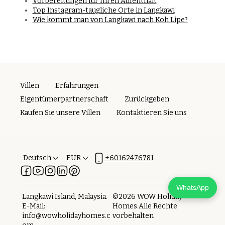
Vorbereitungen für Ihren Aufenthalt
Top Instagram-taugliche Orte in Langkawi
Wie kommt man von Langkawi nach Koh Lipe?
Villen
Erfahrungen
Eigentümerpartnerschaft
Zurückgeben
Kaufen Sie unsere Villen
Kontaktieren Sie uns
Deutsch
EUR
+60162476781
WhatsApp
Langkawi Island, Malaysia
.
©
2026
WOW Holiday
E-Mail
:
Homes
Alle Rechte
info@wowholidayhomes.c
vorbehalten