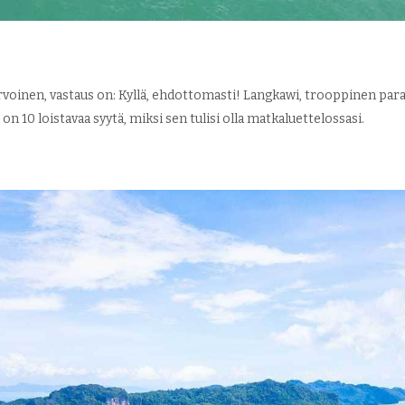
rvoinen, vastaus on: Kyllä, ehdottomasti! Langkawi, trooppinen parat
 on 10 loistavaa syytä, miksi sen tulisi olla matkaluettelossasi.