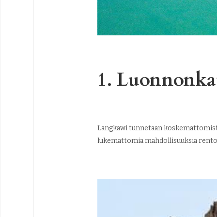
1. Luonnonka
Langkawi tunnetaan koskemattomista r
lukemattomia mahdollisuuksia rentou