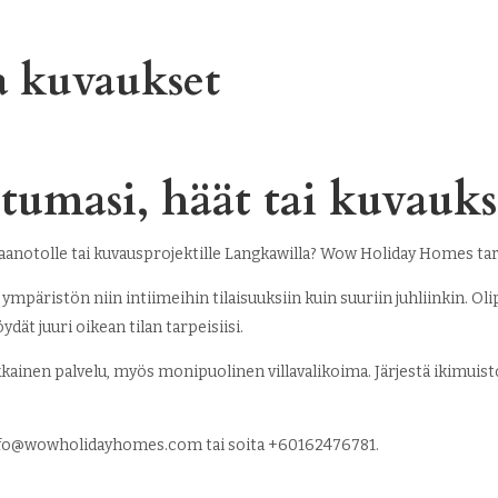
a kuvaukset
htumasi, häät tai kuvau
astaanotolle tai kuvausprojektille Langkawilla? Wow Holiday Homes t
ympäristön niin intiimeihin tilaisuuksiin kuin suuriin juhliinkin. Ol
dät juuri oikean tilan tarpeisiisi.
kainen palvelu, myös monipuolinen villavalikoima. Järjestä ikimuist
fo@wowholidayhomes.com
tai soita +60162476781.