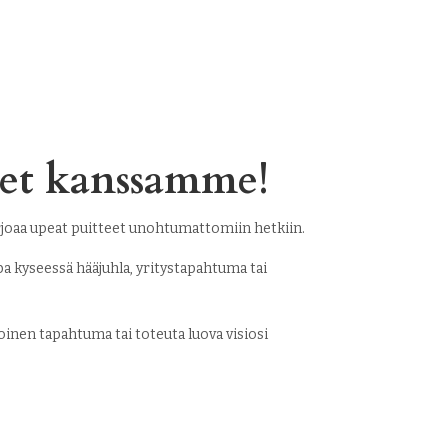
kset kanssamme!
arjoaa upeat puitteet unohtumattomiin hetkiin.
ipa kyseessä hääjuhla, yritystapahtuma tai
oinen tapahtuma tai toteuta luova visiosi