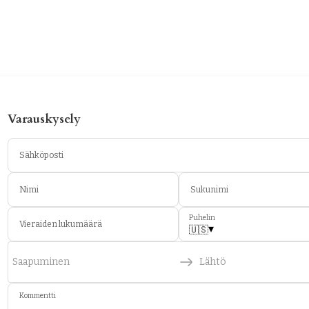
Varauskysely
Sähköposti
Nimi
Sukunimi
Puhelin
Vieraiden lukumäärä
▾
🇺🇸
Saapuminen
Lähtö
Kommentti