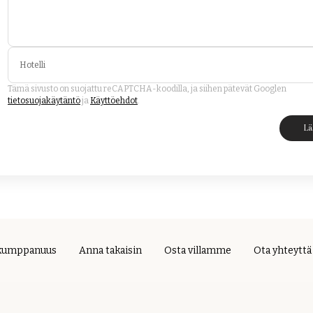
Hotelli
Tämä sivusto on suojattu reCAPTCHA-koodilla, ja siihen pätevät Googlen
tietosuojakäytäntö
ja
Käyttöehdot
.
Lä
kumppanuus
Anna takaisin
Osta villamme
Ota yhteyttä