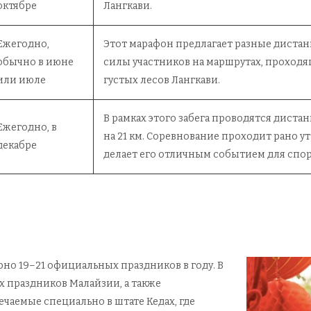
октябре
Лангкави.
Ежегодно,
Этот марафон предлагает разные дистанц
обычно в июне
силы участников на маршрутах, проход
или июле
густых лесов Лангкави.
В рамках этого забега проводятся диста
Ежегодно, в
на 21 км. Соревнование проходит рано у
декабре
делает его отличным событием для спо
но 19–21 официальных праздников в году. В
х праздников Малайзии, а также
чаемые специально в штате Кедах, где