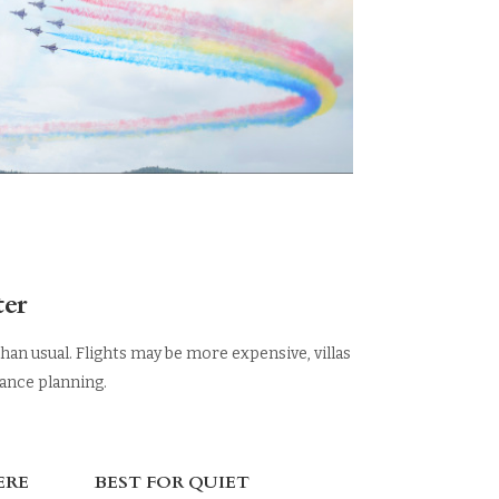
ter
han usual. Flights may be more expensive, villas
vance planning.
ERE
BEST FOR QUIET