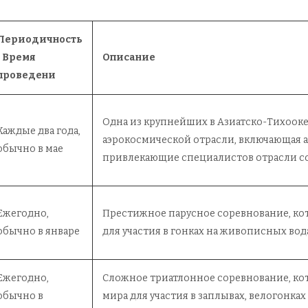
Периодичность
/ Время
Описание
проведени
Одна из крупнейших в Азиатско-Тихоок
Каждые два года,
аэрокосмической отрасли, включающая 
обычно в мае
привлекающие специалистов отрасли со
Ежегодно,
Престижное парусное соревнование, кот
обычно в январе
для участия в гонках на живописных вод
Ежегодно,
Сложное триатлонное соревнование, кот
обычно в
мира для участия в заплывах, велогонк