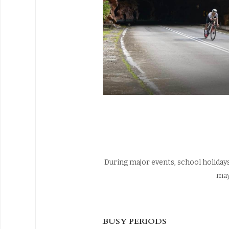
During major events, school holidays
may
BUSY PERIODS