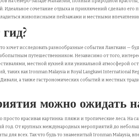
ов на северо-западе Малайзии, полный природной красоты, 
 Идеальное сочетание отдыха и приключений сделало его 
сладиться живописными пейзажами и местными впечатлениям
 гид?
 кто хочет исследовать разнообразные события Лангкави — б
любопытным путешественником. Независимо от того, интере
тивалями, местной кухней или уникальной атмосферой остров
аких как Ironman Malaysia и Royal Langkawi International Re
 Дивали, а также гастрономических событий и местных трад
риятия можно ожидать н
то просто красивая картинка: пляжи и тропические леса. На с
ый год. От крупных международных мероприятий до небольш
ы для всех. Так что будь то знаменитый Ironman Malaysia, вп