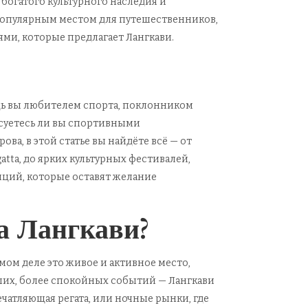
богатого культурного наследия и
популярным местом для путешественников,
и, которые предлагает Лангкави.
удь вы любителем спорта, поклонником
суетесь ли вы спортивными
а, в этой статье вы найдёте всё — от
gatta, до ярких культурных фестивалей,
иций, которые оставят желание
а Лангкави?
амом деле это живое и активное место,
их, более спокойных событий — Лангкави
ечатляющая регата, или ночные рынки, где