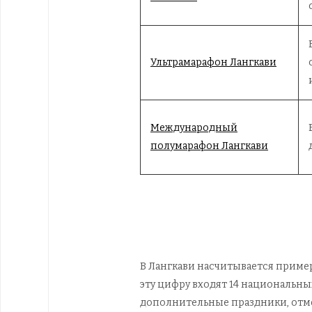
Ультрамарафон Лангкави
Международный
полумарафон Лангкави
В Лангкави насчитывается пример
эту цифру входят 14 национальны
дополнительные праздники, отме