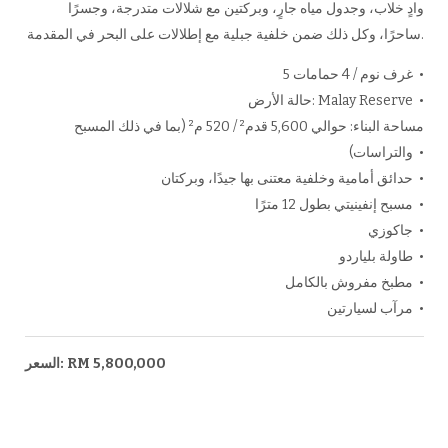
وادٍ خلاب، وجدول مياه جارٍ، وبركتين مع شلالات متدرجة، وجسرًا
ساحرًا، وكل ذلك ضمن خلفية جبلية مع إطلالات على البحر في المقدمة.
5 غرف نوم / 4 حمامات •
حالة الأرض: Malay Reserve •
مساحة البناء: حوالي 5,600 قدم² / 520 م² (بما في ذلك المسبح
والتراسات) •
حدائق أمامية وخلفية معتنى بها جيدًا، وبركتان •
مسبح إنفينيتي بطول 12 مترًا •
جاكوزي •
طاولة بلياردو •
مطبخ مفروش بالكامل •
مرآب لسيارتين •
السعر: RM 5,800,000