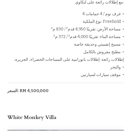
مع إطلالات رائعة على لنكاوي:
4 غرف نوم / 4 حمامات •
نوع الملكية: Freehold •
مساحة الأرض: تقريبًا 8,950 قدم² / 830 م² •
مساحة البناء: تقريبًا 4,000 قدم² / 372 م² •
مسبح إنفينيتي وحديقة خاصة •
مطبخ مفروش بالكامل •
إطلالات رائعة: إطلالات بانورامية على المساحات الخضراء، الجزيرة،
والبحر •
موقف سيارات لسيارتين •
السعر: RM 4,500,000
White Monkey Villa