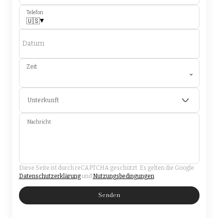
Telefon
▾
🇺🇸
Datum
Zeit
⌄
Unterkunft
Nachricht
Diese Seite ist durch reCAPTCHA geschützt. Es gelten die Google
Datenschutzerklärung
und
Nutzungsbedingungen
.
Senden