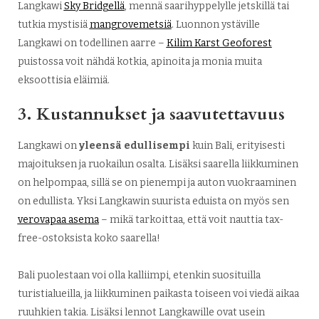
Langkawi
Sky Bridgellä
, mennä saarihyppelylle jetskillä tai
tutkia mystisiä
mangrovemetsiä
. Luonnon ystäville
Langkawi on todellinen aarre –
Kilim Karst Geoforest
puistossa voit nähdä kotkia, apinoita ja monia muita
eksoottisia eläimiä.
3. Kustannukset ja saavutettavuus
Langkawi on
yleensä edullisempi
kuin Bali, erityisesti
majoituksen ja ruokailun osalta. Lisäksi saarella liikkuminen
on helpompaa, sillä se on pienempi ja auton vuokraaminen
on edullista. Yksi Langkawin suurista eduista on myös sen
verovapaa asema
– mikä tarkoittaa, että voit nauttia tax-
free-ostoksista koko saarella!
Bali puolestaan voi olla kalliimpi, etenkin suosituilla
turistialueilla, ja liikkuminen paikasta toiseen voi viedä aikaa
ruuhkien takia. Lisäksi lennot Langkawille ovat usein