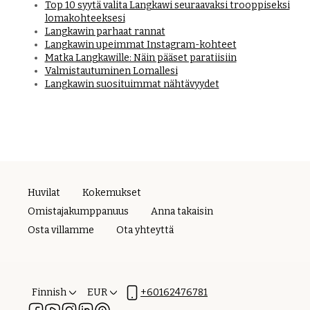
Top 10 syytä valita Langkawi seuraavaksi trooppiseksi
lomakohteeksesi
Langkawin parhaat rannat
Langkawin upeimmat Instagram-kohteet
Matka Langkawille: Näin pääset paratiisiin
Valmistautuminen Lomallesi
Langkawin suosituimmat nähtävyydet
Huvilat
Kokemukset
Omistajakumppanuus
Anna takaisin
Osta villamme
Ota yhteyttä
Finnish
EUR
+60162476781