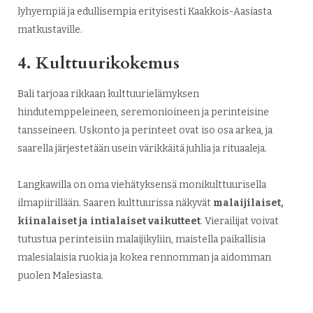
lyhyempiä ja edullisempia erityisesti Kaakkois-Aasiasta
matkustaville.
4. Kulttuurikokemus
Bali tarjoaa rikkaan kulttuurielämyksen
hindutemppeleineen, seremonioineen ja perinteisine
tansseineen. Uskonto ja perinteet ovat iso osa arkea, ja
saarella järjestetään usein värikkäitä juhlia ja rituaaleja.
Langkawilla on oma viehätyksensä monikulttuurisella
ilmapiirillään. Saaren kulttuurissa näkyvät
malaijilaiset,
kiinalaiset ja intialaiset vaikutteet
. Vierailijat voivat
tutustua perinteisiin malaijikyliin, maistella paikallisia
malesialaisia ruokia ja kokea rennomman ja aidomman
puolen Malesiasta.