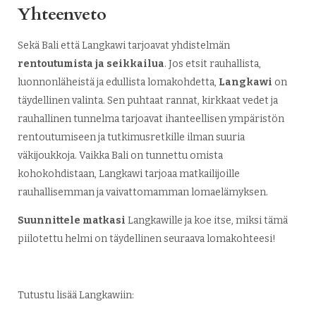
Yhteenveto
Sekä Bali että Langkawi tarjoavat yhdistelmän
rentoutumista ja seikkailua
. Jos etsit rauhallista,
luonnonläheistä ja edullista lomakohdetta,
Langkawi
on
täydellinen valinta. Sen puhtaat rannat, kirkkaat vedet ja
rauhallinen tunnelma tarjoavat ihanteellisen ympäristön
rentoutumiseen ja tutkimusretkille ilman suuria
väkijoukkoja. Vaikka Bali on tunnettu omista
kohokohdistaan, Langkawi tarjoaa matkailijoille
rauhallisemman ja vaivattomamman lomaelämyksen.
Suunnittele matkasi
Langkawille ja koe itse, miksi tämä
piilotettu helmi on täydellinen seuraava lomakohteesi!
Tutustu lisää Langkawiin: