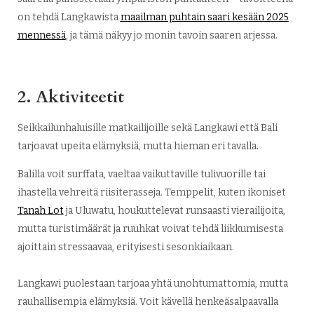
on tehdä Langkawista
maailman puhtain saari kesään 2025
mennessä
, ja tämä näkyy jo monin tavoin saaren arjessa.
2.
Aktiviteetit
Seikkailunhaluisille matkailijoille sekä Langkawi että Bali
tarjoavat upeita elämyksiä, mutta hieman eri tavalla.
Balilla voit surffata, vaeltaa vaikuttaville tulivuorille tai
ihastella vehreitä riisiterasseja. Temppelit, kuten ikoniset
Tanah Lot
ja Uluwatu, houkuttelevat runsaasti vierailijoita,
mutta turistimäärät ja ruuhkat voivat tehdä liikkumisesta
ajoittain stressaavaa, erityisesti sesonkiaikaan.
Langkawi puolestaan tarjoaa yhtä unohtumattomia, mutta
rauhallisempia elämyksiä. Voit kävellä henkeäsalpaavalla