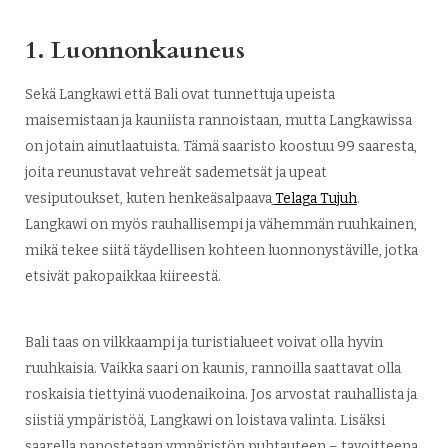
1. Luonnonkauneus
Sekä Langkawi että Bali ovat tunnettuja upeista
maisemistaan ja kauniista rannoistaan, mutta Langkawissa
on jotain ainutlaatuista. Tämä saaristo koostuu 99 saaresta,
joita reunustavat vehreät sademetsät ja upeat
vesiputoukset, kuten henkeäsalpaava
Telaga Tujuh
.
Langkawi on myös rauhallisempi ja vähemmän ruuhkainen,
mikä tekee siitä täydellisen kohteen luonnonystäville, jotka
etsivät pakopaikkaa kiireestä.
Bali taas on vilkkaampi ja turistialueet voivat olla hyvin
ruuhkaisia. Vaikka saari on kaunis, rannoilla saattavat olla
roskaisia tiettyinä vuodenaikoina. Jos arvostat rauhallista ja
siistiä ympäristöä, Langkawi on loistava valinta. Lisäksi
saarella panostetaan ympäristön puhtauteen – tavoitteena