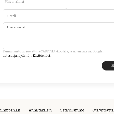
Päivämäärä
Hotelli
Lisämerkinnät
Tämä sivusto on suojattu reCAPTCHA-koodilla, ja siihen pätevät Googlen
tietosuojakäytäntö
ja
Käyttöehdot
.
Lä
kumppanuus
Anna takaisin
Osta villamme
Ota yhteyttä