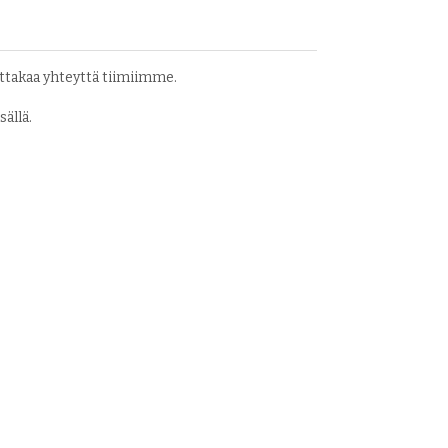
ottakaa yhteyttä tiimiimme.
ällä.