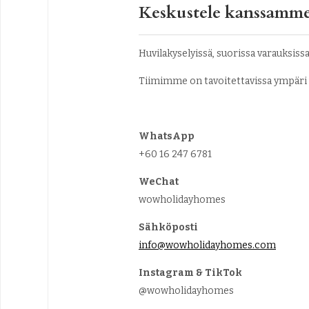
Keskustele kanssamm
Huvilakyselyissä, suorissa varauksiss
Tiimimme on tavoitettavissa ympäri v
WhatsApp
+60 16 247 6781
WeChat
wowholidayhomes
Sähköposti
info@wowholidayhomes.com
Instagram & TikTok
@wowholidayhomes