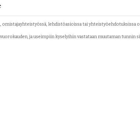
e
a, omistajayhteistyössä, lehdistöasioissa tai yhteistyöehdotuksissa 
uorokauden, ja useimpiin kyselyihin vastataan muutaman tunnin sis