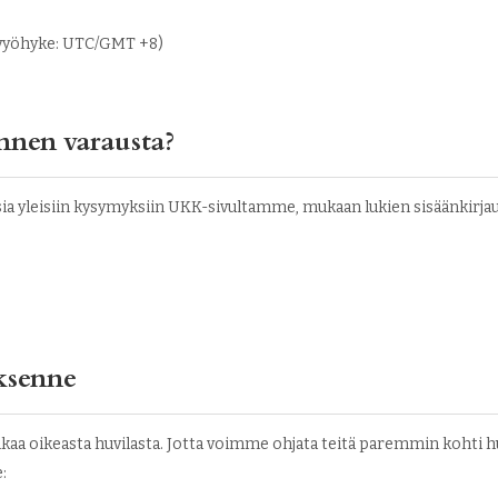
kavyöhyke: UTC/GMT +8)
nnen varausta?
sia yleisiin kysymyksiin UKK-sivultamme, mukaan lukien sisäänkirja
ksenne
aa oikeasta huvilasta. Jotta voimme ohjata teitä paremmin kohti huv
: