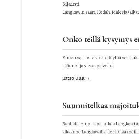
Sijainti
Langkawin saari, Kedah, Malesia (ai
Onko teillä kysymys e
Ennen varausta voitte löytää vastauk
säännöt ja vieraspalvelut.
Katso UKK →
Suunnitelkaa majoitu
Rauhallisempi tapa kokea Langkawi alk
aikaanne Langkawilla, kertokaa meille