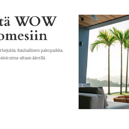
yttä WOW
omesiin
erhejuhla. Rauhallinen pakopaikka.
ivä uima-altaan äärellä.