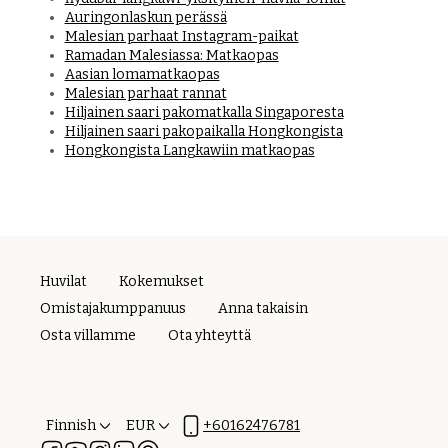
Auringonlaskun perässä
Malesian parhaat Instagram-paikat
Ramadan Malesiassa: Matkaopas
Aasian lomamatkaopas
Malesian parhaat rannat
Hiljainen saari pakomatkalla Singaporesta
Hiljainen saari pakopaikalla Hongkongista
Hongkongista Langkawiin matkaopas
Huvilat
Kokemukset
Omistajakumppanuus
Anna takaisin
Osta villamme
Ota yhteyttä
Finnish
EUR
+60162476781