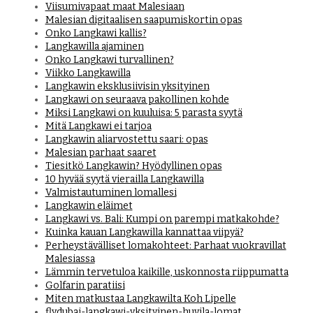
Viisumivapaat maat Malesiaan
Malesian digitaalisen saapumiskortin opas
Onko Langkawi kallis?
Langkawilla ajaminen
Onko Langkawi turvallinen?
Viikko Langkawilla
Langkawin eksklusiivisin yksityinen
Langkawi on seuraava pakollinen kohde
Miksi Langkawi on kuuluisa: 5 parasta syytä
Mitä Langkawi ei tarjoa
Langkawin aliarvostettu saari: opas
Malesian parhaat saaret
Tiesitkö Langkawin? Hyödyllinen opas
10 hyvää syytä vierailla Langkawilla
Valmistautuminen lomallesi
Langkawin eläimet
Langkawi vs. Bali: Kumpi on parempi matkakohde?
Kuinka kauan Langkawilla kannattaa viipyä?
Perheystävälliset lomakohteet: Parhaat vuokravillat
Malesiassa
Lämmin tervetuloa kaikille, uskonnosta riippumatta
Golfarin paratiisi
Miten matkustaa Langkawilta Koh Lipelle
flydubai-langkawi-yksityinen-huvila-lomat